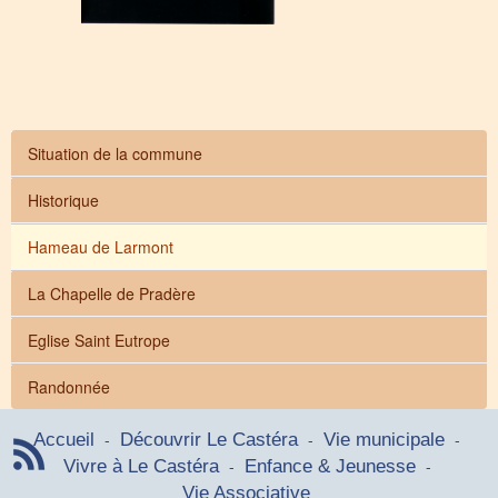
o
r
g
.
Situation de la commune
a
m
Historique
e
t
Hameau de Larmont
y
s
La Chapelle de Pradère
.
p
Eglise Saint Eutrope
l
u
Randonnée
g
i
-
-
-
n
Accueil
Découvrir Le Castéra
Vie municipale
s
-
-
Vivre à Le Castéra
Enfance & Jeunesse
.
Vie Associative