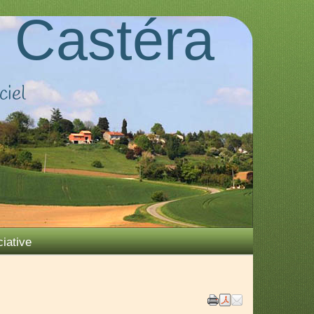
 Castéra
ciel
iative