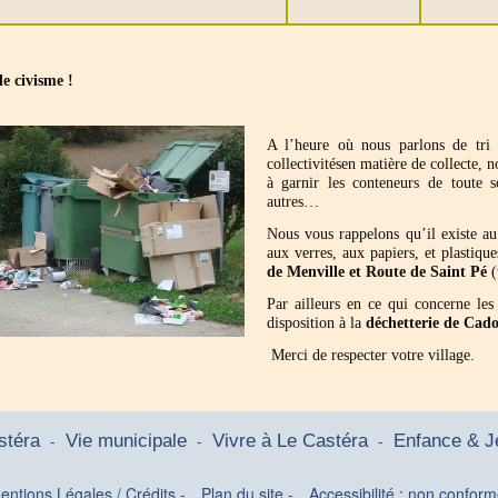
e civisme !
A l’heure où nous parlons de tri s
collectivitésen matière de collecte,
à garnir les conteneurs de toute s
autres…
Nous vous rappelons qu’il existe au
aux verres, aux papiers, et plastiqu
de Menville et Route de Saint Pé
(
Par ailleurs en ce qui concerne le
disposition à la
déchetterie de Cado
Merci de respecter votre village.
-
-
-
stéra
Vie municipale
Vivre à Le Castéra
Enfance & J
entions Légales / Crédits
-
Plan du site
-
Accessibilité : non confor