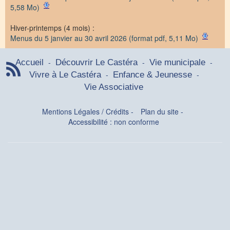
5,58 Mo)
Hiver-printemps (4 mois) :
Menus du 5 janvier au 30 avril 2026 (format pdf, 5,11 Mo)
-
-
-
Accueil
Découvrir Le Castéra
Vie municipale
-
-
Vivre à Le Castéra
Enfance & Jeunesse
Vie Associative
Mentions Légales / Crédits
-
Plan du site
-
Accessibilité : non conforme