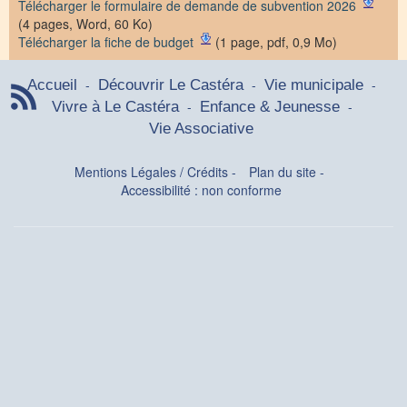
Télécharger le formulaire de demande de subvention 2026
(4 pages, Word, 60 Ko)
Télécharger la fiche de budget
(1 page, pdf, 0,9 Mo)
-
-
-
Accueil
Découvrir Le Castéra
Vie municipale
-
-
Vivre à Le Castéra
Enfance & Jeunesse
Vie Associative
Mentions Légales / Crédits
-
Plan du site
-
Accessibilité : non conforme