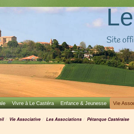
Le
Site offi
ale
Vivre à Le Castéra
Enfance & Jeunesse
Vie Assoc
il
Vie Associative
Les Associations
Pétanque Castéraise