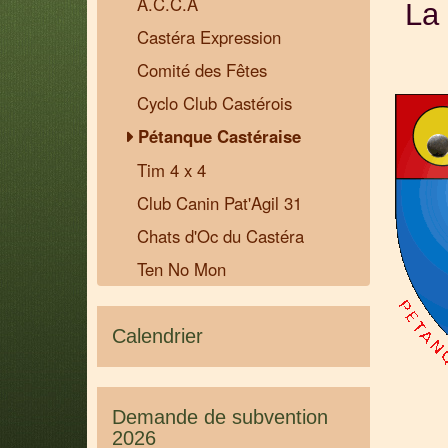
A.C.C.A
La
Castéra Expression
Comité des Fêtes
Cyclo Club Castérois
Pétanque Castéraise
Tim 4 x 4
Club Canin Pat'Agil 31
Chats d'Oc du Castéra
Ten No Mon
Calendrier
Demande de subvention
2026