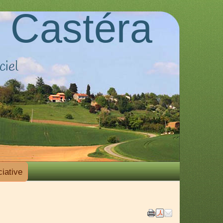
 Castéra
ciel
iative