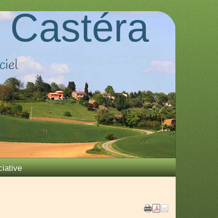
 Castéra
ciel
iative