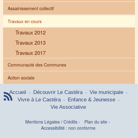
s
Assainissement collectif
.
m
Travaux en cours
u
l
Travaux 2012
t
i
Travaux 2013
m
Travaux 2017
e
d
Communauté des Communes
i
a
.
Action sociale
C
o
-
-
-
Accueil
Découvrir Le Castéra
Vie municipale
n
-
-
Vivre à Le Castéra
Enfance & Jeunesse
t
Vie Associative
e
n
t
Mentions Légales / Crédits
-
Plan du site
-
.
Accessibilité : non conforme
p