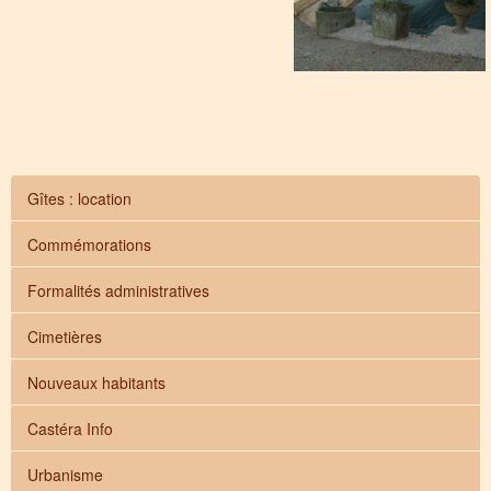
o
r
g
.
Gîtes : location
a
m
Commémorations
e
t
Formalités administratives
y
s
Cimetières
.
p
Nouveaux habitants
l
u
Castéra Info
g
i
Urbanisme
n